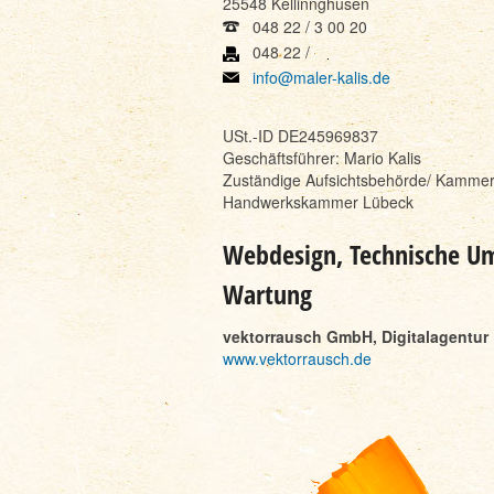
25548 Kellinnghusen
048 22 / 3 00 20
048 22 /
info@maler-kalis.de
USt.-ID DE245969837
Geschäftsführer: Mario Kalis
Zuständige Aufsichtsbehörde/ Kammer:
Handwerkskammer Lübeck
Webdesign, Technische U
Wartung
vektorrausch GmbH, Digitalagentu
www.vektorrausch.de